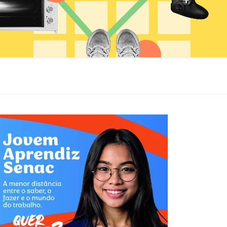
s com planos individuais a partir de 
mensal, destinado para o pequeno empreendedor.
de vida com telemedicina por 
ioSP combinam praticidade, acessibilidade e 
e em um formato ideal para quem busca aprender, se 
ar conhecimentos.