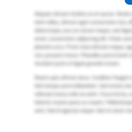
Aliquam dictum facilisis ex et auctor. Morbi 
enim tellus, ultrices eget consectetur non, e
ullamcorper, arcu ex rutrum neque, sed dign
amet, consectetur adipiscing elit. Etiam auc
pharetra arcu. Proin vitae ultricies neque, eg
non, posuere massa. Phasellus porta lorem a
tincidunt justo et ligula gravida ornare.
Mauris quis ultrices lacus. Curabitur feugiat
Sed tempus porta bibendum. Sed ornare, leo e
vehicula massa odio eu enim. Fusce luctus, or
lobortis mauris purus ac mauris. Pellentesq
ante. Sed id egestas neque. Sed sit amet viv