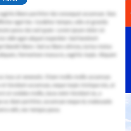
LEIA MAIS
sagittis libero porttitor dui consequat accumsan. Duis
fficitur eget leo. Curabitur tempor, odio at gravida
issim purus dui sed quam. Lorem ipsum dolor sit
tor nibh eget aliquet imperdiet. Sed hendrerit
et blandit libero. Sed ac libero ultrices, luctus metus
liquam, fermentum massa in, sagittis turpis. Aliquam
 ac risus at venenatis. Etiam mollis mollis accumsan.
t tincidunt accumsan, neque turpis tristique nisi, at
ci ut sodales mollis, lacus enim tincidunt ex, a
ue ac diam porttitor, accumsan neque id, malesuada
erra velit, nec tempus purus.