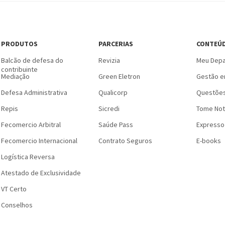
PRODUTOS
PARCERIAS
CONTEÚ
Balcão de defesa do
Revizia
Meu Depa
contribuinte
Mediação
Green Eletron
Gestão e
Defesa Administrativa
Qualicorp
Questões
Repis
Sicredi
Tome Not
Fecomercio Arbitral
Saúde Pass
Expresso
Fecomercio Internacional
Contrato Seguros
E-books
Logística Reversa
Atestado de Exclusividade
VT Certo
Conselhos