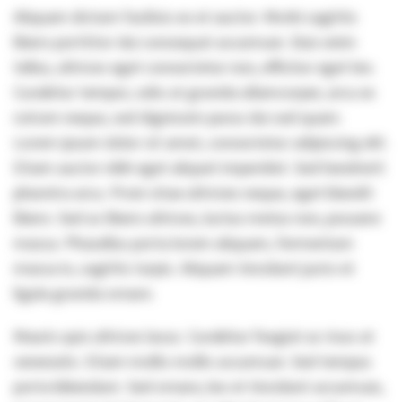
Aliquam dictum facilisis ex et auctor. Morbi sagittis
libero porttitor dui consequat accumsan. Duis enim
tellus, ultrices eget consectetur non, efficitur eget leo.
Curabitur tempor, odio at gravida ullamcorper, arcu ex
rutrum neque, sed dignissim purus dui sed quam.
Lorem ipsum dolor sit amet, consectetur adipiscing elit.
Etiam auctor nibh eget aliquet imperdiet. Sed hendrerit
pharetra arcu. Proin vitae ultricies neque, eget blandit
libero. Sed ac libero ultrices, luctus metus non, posuere
massa. Phasellus porta lorem aliquam, fermentum
massa in, sagittis turpis. Aliquam tincidunt justo et
ligula gravida ornare.
Mauris quis ultrices lacus. Curabitur feugiat ac risus at
venenatis. Etiam mollis mollis accumsan. Sed tempus
porta bibendum. Sed ornare, leo et tincidunt accumsan,