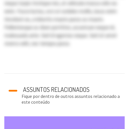
neque turpis tristique nisi, at vehicula massa odio eu
enim. Fusce luctus, orci ut sodales mollis, lacus enim
tincidunt ex, a lobortis mauris purus ac mauris.
Pellentesque ac diam porttitor, accumsan neque id,
malesuada ante. Sed id egestas neque. Sed sit amet
viverra velit, nec tempus purus.
ASSUNTOS RELACIONADOS
Fique por dentro de outros assuntos relacionado a
este conteúdo