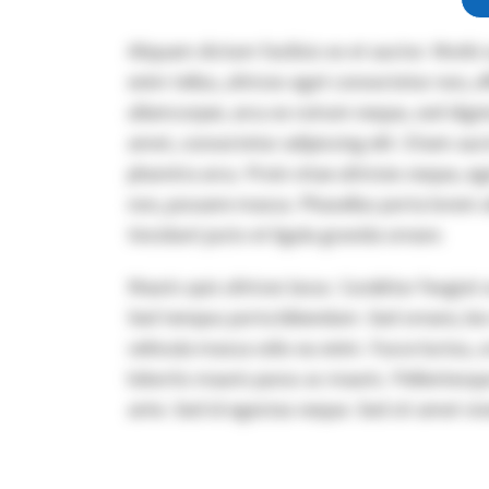
Aliquam dictum facilisis ex et auctor. Morbi 
enim tellus, ultrices eget consectetur non, e
ullamcorper, arcu ex rutrum neque, sed dign
amet, consectetur adipiscing elit. Etiam auc
pharetra arcu. Proin vitae ultricies neque, eg
non, posuere massa. Phasellus porta lorem a
tincidunt justo et ligula gravida ornare.
Mauris quis ultrices lacus. Curabitur feugiat
Sed tempus porta bibendum. Sed ornare, leo e
vehicula massa odio eu enim. Fusce luctus, or
lobortis mauris purus ac mauris. Pellentesq
ante. Sed id egestas neque. Sed sit amet viv