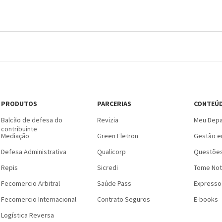
PRODUTOS
PARCERIAS
CONTEÚ
Balcão de defesa do
Revizia
Meu Depa
contribuinte
Mediação
Green Eletron
Gestão e
Defesa Administrativa
Qualicorp
Questões
Repis
Sicredi
Tome Not
Fecomercio Arbitral
Saúde Pass
Expresso
Fecomercio Internacional
Contrato Seguros
E-books
Logística Reversa