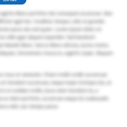
LEIA MAIS
sagittis libero porttitor dui consequat accumsan. Duis
fficitur eget leo. Curabitur tempor, odio at gravida
issim purus dui sed quam. Lorem ipsum dolor sit
tor nibh eget aliquet imperdiet. Sed hendrerit
et blandit libero. Sed ac libero ultrices, luctus metus
liquam, fermentum massa in, sagittis turpis. Aliquam
 ac risus at venenatis. Etiam mollis mollis accumsan.
t tincidunt accumsan, neque turpis tristique nisi, at
ci ut sodales mollis, lacus enim tincidunt ex, a
ue ac diam porttitor, accumsan neque id, malesuada
erra velit, nec tempus purus.