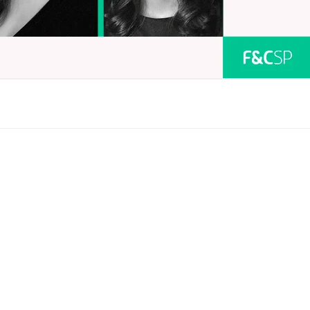
s com planos individuais a partir de 
mensal, destinado para o pequeno empreendedor.
de vida com telemedicina por 
ioSP combinam praticidade, acessibilidade e 
e em um formato ideal para quem busca aprender, se 
ar conhecimentos.