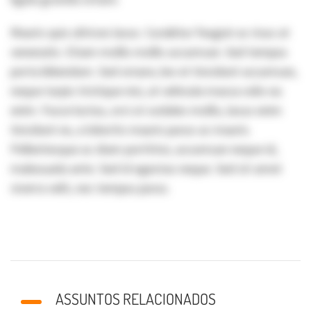
Mauris quis ultrices lacus. Curabitur feugiat ac risus at
venenatis. Etiam mollis mollis accumsan. Sed tempus
porta bibendum. Sed ornare, leo et tincidunt accumsan,
neque turpis tristique nisi, at vehicula massa odio eu
enim. Fusce luctus, orci ut sodales mollis, lacus enim
tincidunt ex, a lobortis mauris purus ac mauris.
Pellentesque ac diam porttitor, accumsan neque id,
malesuada ante. Sed id egestas neque. Sed sit amet
viverra velit, nec tempus purus.
ASSUNTOS RELACIONADOS