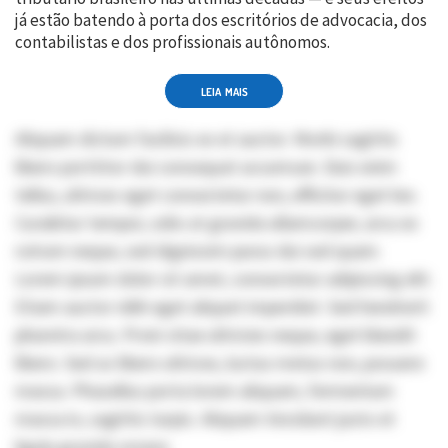
já estão batendo à porta dos escritórios de advocacia, dos
contabilistas e dos profissionais autônomos.
LEIA MAIS
Aliquam dictum facilisis ex et auctor. Morbi sagittis
libero porttitor dui consequat accumsan. Duis enim
tellus, ultrices eget consectetur non, efficitur eget leo.
Curabitur tempor, odio at gravida ullamcorper, arcu ex
rutrum neque, sed dignissim purus dui sed quam.
Lorem ipsum dolor sit amet, consectetur adipiscing elit.
Etiam auctor nibh eget aliquet imperdiet. Sed hendrerit
pharetra arcu. Proin vitae ultricies neque, eget blandit
libero. Sed ac libero ultrices, luctus metus non, posuere
massa. Phasellus porta lorem aliquam, fermentum
massa in, sagittis turpis. Aliquam tincidunt justo et
ligula gravida ornare.