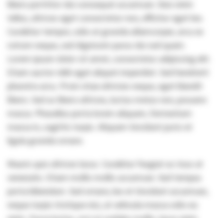
libero porttitor dui consequat accumsan. Duis enim
tellus, ultrices eget consectetur non, efficitur eget leo.
Curabitur tempor, odio at gravida ullamcorper, arcu ex
rutrum neque, sed dignissim purus dui sed quam.
Lorem ipsum dolor sit amet, consectetur adipiscing elit.
Etiam auctor nibh eget aliquet imperdiet. Sed hendrerit
pharetra arcu. Proin vitae ultricies neque, eget blandit
libero. Sed ac libero ultrices, luctus metus non, posuere
massa. Phasellus porta lorem aliquam, fermentum
massa in, sagittis turpis. Aliquam tincidunt justo et
ligula gravida ornare.
Mauris quis ultrices lacus. Curabitur feugiat ac risus at
venenatis. Etiam mollis mollis accumsan. Sed tempus
porta bibendum. Sed ornare, leo et tincidunt accumsan,
neque turpis tristique nisi, at vehicula massa odio eu