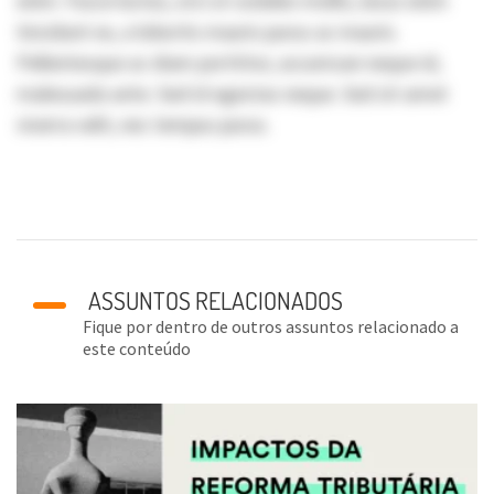
enim. Fusce luctus, orci ut sodales mollis, lacus enim
tincidunt ex, a lobortis mauris purus ac mauris.
Pellentesque ac diam porttitor, accumsan neque id,
malesuada ante. Sed id egestas neque. Sed sit amet
viverra velit, nec tempus purus.
ASSUNTOS RELACIONADOS
Fique por dentro de outros assuntos relacionado a
este conteúdo