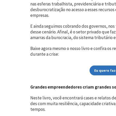
nas esferas trabalhista, previdenciária e trib
desburo­cratização no acesso a esses recur­so
empresas.
E ainda seguimos cobrando dos governos, nos t
desse cenário. Afinal, é o setor privado que 
amarras da bu­rocracia, do sistema tributário e
Baixe agora mesmo o nosso livro e confira os r
durante a crise:
Eu quero faz
Grandes empreendedores criam grandes s
Neste livro, você encontrará cases e relatos d
des com muita resiliência, capacidade criativ
tempos.