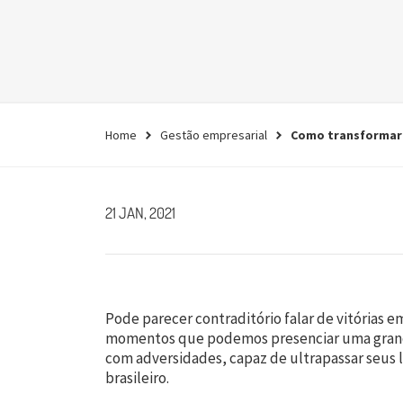
empresa.
Conheça agora
Home
Gestão empresarial
Como transformar
21 JAN, 2021
Pode parecer contraditório falar de vitórias
momentos que podemos presenciar uma grande
com adversidades, capaz de ultrapassar seus 
brasileiro.