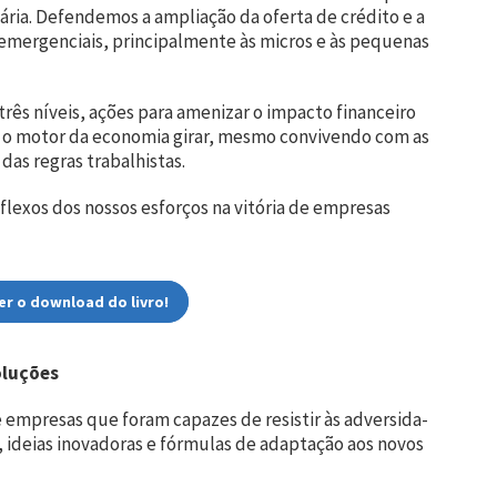
utária. Defendemos a ampliação da oferta de crédito e a
s emergenciais, principalmente às micros e às pequenas
rês níveis, ações para amenizar o impacto finan­ceiro
faz o motor da economia girar, mesmo convivendo com as
 das regras trabalhistas.
eflexos dos nossos esforços na vitória de empresas
er o download do livro!
oluções
e empresas que foram capa­zes de resistir às adversida­
a, ideias inovadoras e fórmulas de adaptação aos novos