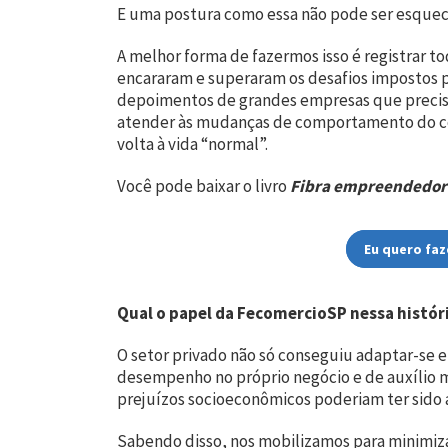
E uma postura como essa não pode ser esqueci
A melhor forma de fazermos isso é registrar t
encararam e superaram os desafios impostos p
depoimentos de grandes empresas que precis
atender às mudanças de comportamento do con
volta à vida “normal”.
Você pode baixar o livro
Fibra empreendedor
Eu quero faz
Qual o papel da FecomercioSP nessa histór
O setor privado não só conseguiu adaptar-s
desempenho no próprio negócio e de auxílio mú
prejuízos socioeconômicos poderiam ter sido a
Sabendo disso, nos mobilizamos para minimizar