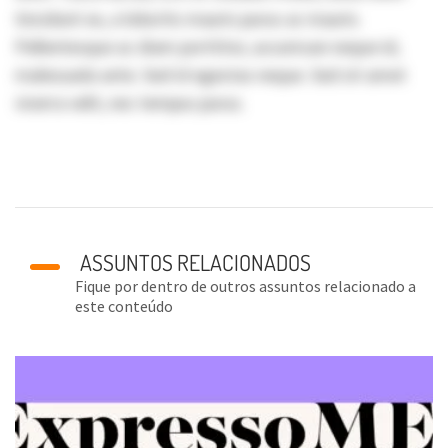
tincidunt ex, a lobortis mauris purus ac mauris.
Pellentesque ac diam porttitor, accumsan neque id,
malesuada ante. Sed id egestas neque. Sed sit amet
viverra velit, nec tempus purus.
ASSUNTOS RELACIONADOS
Fique por dentro de outros assuntos relacionado a
este conteúdo