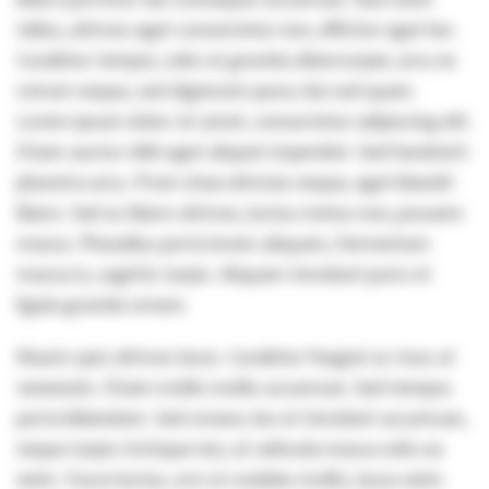
tellus, ultrices eget consectetur non, efficitur eget leo.
Curabitur tempor, odio at gravida ullamcorper, arcu ex
rutrum neque, sed dignissim purus dui sed quam.
Lorem ipsum dolor sit amet, consectetur adipiscing elit.
Etiam auctor nibh eget aliquet imperdiet. Sed hendrerit
pharetra arcu. Proin vitae ultricies neque, eget blandit
libero. Sed ac libero ultrices, luctus metus non, posuere
massa. Phasellus porta lorem aliquam, fermentum
massa in, sagittis turpis. Aliquam tincidunt justo et
ligula gravida ornare.
Mauris quis ultrices lacus. Curabitur feugiat ac risus at
venenatis. Etiam mollis mollis accumsan. Sed tempus
porta bibendum. Sed ornare, leo et tincidunt accumsan,
neque turpis tristique nisi, at vehicula massa odio eu
enim. Fusce luctus, orci ut sodales mollis, lacus enim