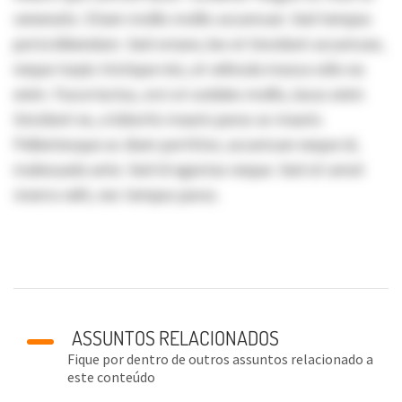
venenatis. Etiam mollis mollis accumsan. Sed tempus
porta bibendum. Sed ornare, leo et tincidunt accumsan,
neque turpis tristique nisi, at vehicula massa odio eu
enim. Fusce luctus, orci ut sodales mollis, lacus enim
tincidunt ex, a lobortis mauris purus ac mauris.
Pellentesque ac diam porttitor, accumsan neque id,
malesuada ante. Sed id egestas neque. Sed sit amet
viverra velit, nec tempus purus.
ASSUNTOS RELACIONADOS
Fique por dentro de outros assuntos relacionado a
este conteúdo