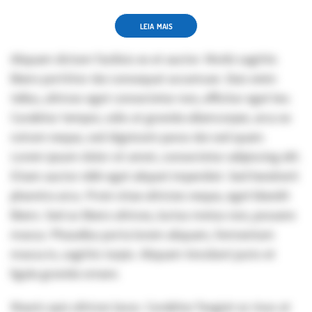
LEIA MAIS
Aliquam dictum facilisis ex et auctor. Morbi sagittis
libero porttitor dui consequat accumsan. Duis enim
tellus, ultrices eget consectetur non, efficitur eget leo.
Curabitur tempor, odio at gravida ullamcorper, arcu ex
rutrum neque, sed dignissim purus dui sed quam.
Lorem ipsum dolor sit amet, consectetur adipiscing elit.
Etiam auctor nibh eget aliquet imperdiet. Sed hendrerit
pharetra arcu. Proin vitae ultricies neque, eget blandit
libero. Sed ac libero ultrices, luctus metus non, posuere
massa. Phasellus porta lorem aliquam, fermentum
massa in, sagittis turpis. Aliquam tincidunt justo et
ligula gravida ornare.
Mauris quis ultrices lacus. Curabitur feugiat ac risus at