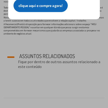
nossas informações às suas necessidades específicas.
clique aqui e compre agora!
Todo o conteúdo do "MEU DEPARTAMENTO PESSOAL" está protegido pela Lei de Direitos Autorais e é
destinado exclusivamente aos nossos associados. Qualquer reprodução ou distribuição, total ou
parcial, sem autorização prévia e expressa da FecomercioSP, está sujeita a sanções legais.
Nosso compromisso é fornecer informações de alta qualidade e relevantes para ajudar as empresas
a terem sucesso em todas as atividades que envolvem a relação capital / trabalho.
A FecomercioSP está à disposição para fornecer informações adicionais sobre o espaço "MEU
DEPARTAMENTO PESSOAL" e auxiliar em qualquer dúvida que possa surgir e estamos
comprometidos em fornecer mecanismos que ajudarão as empresas associadas a prosperar no
ambiente de negócios atual.
ASSUNTOS RELACIONADOS
Fique por dentro de outros assuntos relacionado a
este conteúdo