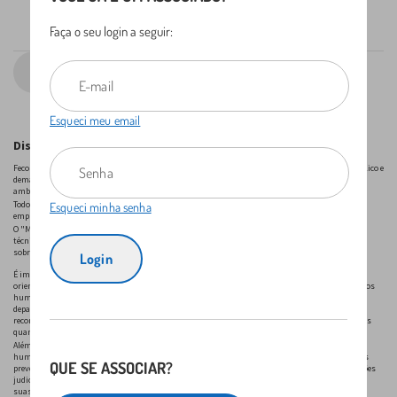
Faça o seu login a seguir:
VOLTAR
Esqueci meu email
Disclaimer
FecomercioSP existe para representar os interesses das empresas nas relações com o poder público e
demais setores sociais, criar mecanismos de facilitação das atividades, atuar pela melhoria do
ambiente de negócios e orientá-las no sentido da eficácia competitiva e produtividade.
Todo conteúdo é cuidadosamente elaborado para fornecer informações práticas e valiosas às
Esqueci minha senha
empresas, permitindo empreendedores lidarem de maneira eficaz com os desafios do dia a dia.
O "MEU DEPARTAMENTO PESSOAL" da FecomercioSP oferece conteúdo elaborado por um corpo
técnico experiente e capacitado, visando fomentar as melhores práticas e a orientação adequada
sobre a relação capital e trabalho dos nossos associados.
É importante ressaltar que, embora esse espaço seja uma fonte confiável de informações e
orientações, ele não substitui a expertise de profissionais do Direito ou especialistas em recursos
humanos e departamento pessoal. Cada empresa é única, e as questões relacionadas ao
departamento pessoal e recursos humanos podem variar consideravelmente. Portanto,
recomendamos que as empresas sempre considerem a consultoria de profissionais qualificados
quando necessário.
Além disso, lembramos que qualquer decisão relacionada ao departamento pessoal e recursos
humanos em uma empresa envolve riscos. Embora ofereçamos orientações úteis, não podemos
QUE SE ASSOCIAR?
prever com exatidão o comportamento das dinâmicas internas de uma organização nem decisões
judiciais referentes a possíveis causas. Recomendamos que as empresas sempre desenvolvam
suas próprias regras e práticas, sempre respeitando as leis trabalhistas vigentes e adaptem