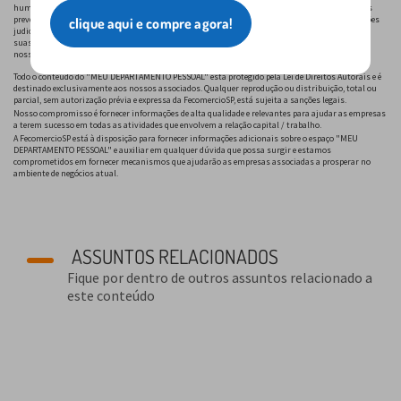
humanos em uma empresa envolve riscos. Embora ofereçamos orientações úteis, não podemos
prever com exatidão o comportamento das dinâmicas internas de uma organização nem decisões
clique aqui e compre agora!
judiciais referentes a possíveis causas. Recomendamos que as empresas sempre desenvolvam
suas próprias regras e práticas, sempre respeitando as leis trabalhistas vigentes e adaptem
nossas informações às suas necessidades específicas.
Todo o conteúdo do "MEU DEPARTAMENTO PESSOAL" está protegido pela Lei de Direitos Autorais e é
destinado exclusivamente aos nossos associados. Qualquer reprodução ou distribuição, total ou
parcial, sem autorização prévia e expressa da FecomercioSP, está sujeita a sanções legais.
Nosso compromisso é fornecer informações de alta qualidade e relevantes para ajudar as empresas
a terem sucesso em todas as atividades que envolvem a relação capital / trabalho.
A FecomercioSP está à disposição para fornecer informações adicionais sobre o espaço "MEU
DEPARTAMENTO PESSOAL" e auxiliar em qualquer dúvida que possa surgir e estamos
comprometidos em fornecer mecanismos que ajudarão as empresas associadas a prosperar no
ambiente de negócios atual.
ASSUNTOS RELACIONADOS
Fique por dentro de outros assuntos relacionado a
este conteúdo