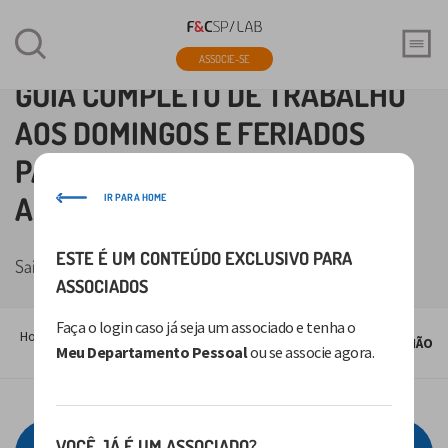
ASSOCIE-SE
GUIA COMPLETO DE TRABALHO
AOS DOMINGOS E FERIADOS
PARA VOCÊ NÃO CAIR EM
ARMADILHAS!
IR PARA HOME
ESTE É UM CONTEÚDO EXCLUSIVO PARA
Saiba como proceder para evitar transtornos
ASSOCIADOS
Meu
Guia completo de trabalho aos
Faça o login caso já seja um associado e tenha o
Home
Produtos
Departamento
domingos e feriados para você NÃO
Meu Departamento Pessoal
ou se associe agora.
Pessoal
CAIR EM ARMADILHAS!
Clique aqui para baixar: ebook Quer abrir sua
VOCÊ JÁ É UM ASSOCIADO?