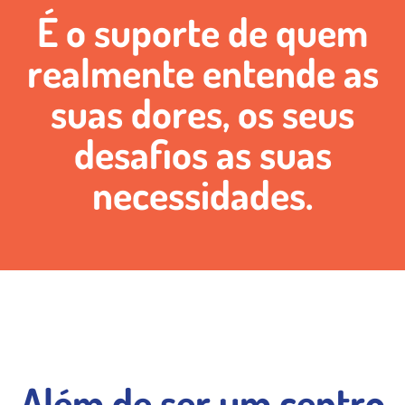
É o suporte de quem
realmente entende as
suas dores, os seus
desafios as suas
necessidades.
Além de ser um centro