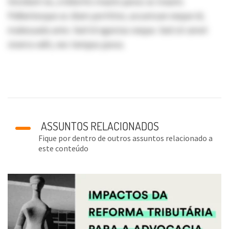
tincidunt ex, a lobortis mauris purus ac mauris.
Pellentesque ac diam porttitor, accumsan neque id,
malesuada ante. Sed id egestas neque. Sed sit amet
viverra velit, nec tempus purus.
ASSUNTOS RELACIONADOS
Fique por dentro de outros assuntos relacionado a
este conteúdo