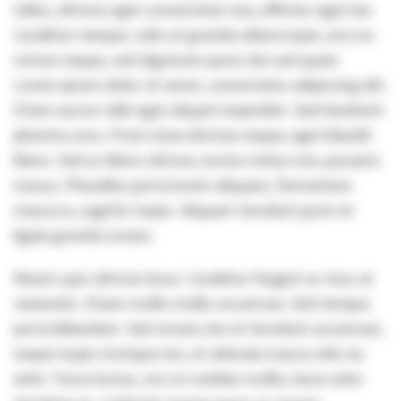
tellus, ultrices eget consectetur non, efficitur eget leo.
Curabitur tempor, odio at gravida ullamcorper, arcu ex
rutrum neque, sed dignissim purus dui sed quam.
Lorem ipsum dolor sit amet, consectetur adipiscing elit.
Etiam auctor nibh eget aliquet imperdiet. Sed hendrerit
pharetra arcu. Proin vitae ultricies neque, eget blandit
libero. Sed ac libero ultrices, luctus metus non, posuere
massa. Phasellus porta lorem aliquam, fermentum
massa in, sagittis turpis. Aliquam tincidunt justo et
ligula gravida ornare.
Mauris quis ultrices lacus. Curabitur feugiat ac risus at
venenatis. Etiam mollis mollis accumsan. Sed tempus
porta bibendum. Sed ornare, leo et tincidunt accumsan,
neque turpis tristique nisi, at vehicula massa odio eu
enim. Fusce luctus, orci ut sodales mollis, lacus enim