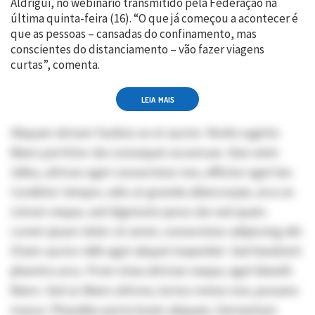
Aldrigui, no webinário transmitido pela Federação na
última quinta-feira (16). “O que já começou a acontecer é
que as pessoas – cansadas do confinamento, mas
conscientes do distanciamento – vão fazer viagens
curtas”, comenta.
LEIA MAIS
Aliquam dictum facilisis ex et auctor. Morbi sagittis
libero porttitor dui consequat accumsan. Duis enim
tellus, ultrices eget consectetur non, efficitur eget leo.
Curabitur tempor, odio at gravida ullamcorper, arcu ex
rutrum neque, sed dignissim purus dui sed quam.
Lorem ipsum dolor sit amet, consectetur adipiscing elit.
Etiam auctor nibh eget aliquet imperdiet. Sed hendrerit
pharetra arcu. Proin vitae ultricies neque, eget blandit
libero. Sed ac libero ultrices, luctus metus non, posuere
massa. Phasellus porta lorem aliquam, fermentum