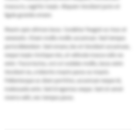
massa in, sagittis turpis. Aliquam tincidunt justo et
ligula gravida ornare.
Mauris quis ultrices lacus. Curabitur feugiat ac risus at
venenatis. Etiam mollis mollis accumsan. Sed tempus
porta bibendum. Sed ornare, leo et tincidunt accumsan,
neque turpis tristique nisi, at vehicula massa odio eu
enim. Fusce luctus, orci ut sodales mollis, lacus enim
tincidunt ex, a lobortis mauris purus ac mauris.
Pellentesque ac diam porttitor, accumsan neque id,
malesuada ante. Sed id egestas neque. Sed sit amet
viverra velit, nec tempus purus.