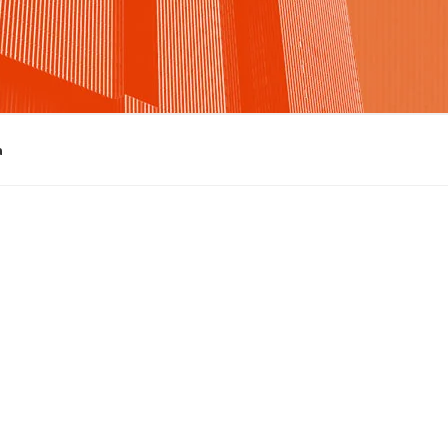
s com planos individuais a partir de 
mensal, destinado para o pequeno empreendedor.
de vida com telemedicina por 
ioSP combinam praticidade, acessibilidade e 
e em um formato ideal para quem busca aprender, se 
ar conhecimentos.
a