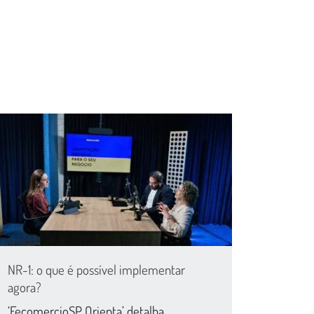
NR-1: o que é possível implementar
agora?
‘FecomercioSP Orienta’ detalha