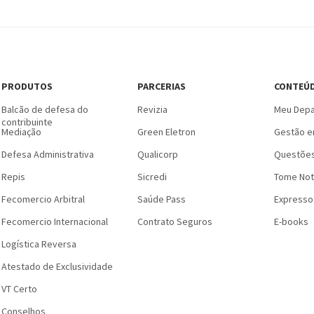
PRODUTOS
PARCERIAS
CONTEÚ
Balcão de defesa do
Revizia
Meu Depa
contribuinte
Mediação
Green Eletron
Gestão e
Defesa Administrativa
Qualicorp
Questões
Repis
Sicredi
Tome Not
Fecomercio Arbitral
Saúde Pass
Expresso
Fecomercio Internacional
Contrato Seguros
E-books
Logística Reversa
Atestado de Exclusividade
VT Certo
Conselhos