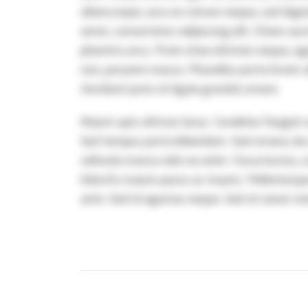
ullamcorper, arcu ex rutrum neque, sed dign
amet, consectetur adipiscing elit. Etiam auc
pharetra arcu. Proin vitae ultricies neque, eg
non, posuere massa. Phasellus porta lorem a
tincidunt justo et ligula gravida ornare.
Mauris quis ultrices lacus. Curabitur feugiat
Sed tempus porta bibendum. Sed ornare, leo e
vehicula massa odio eu enim. Fusce luctus, or
lobortis mauris purus ac mauris. Pellentesq
ante. Sed id egestas neque. Sed sit amet viv