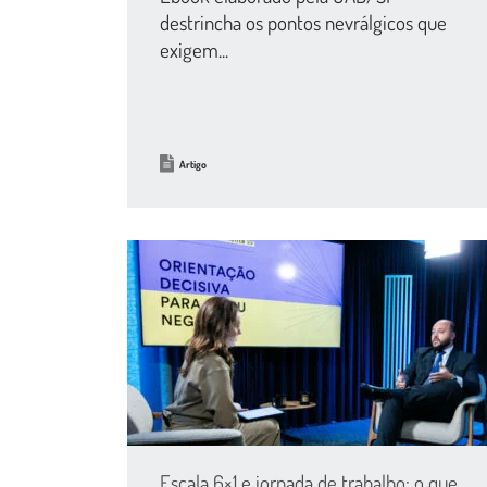
destrincha os pontos nevrálgicos que
exigem...
Artigo
Escala 6×1 e jornada de trabalho: o que