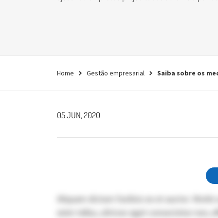
empresa.
Conheça agora
Home
Gestão empresarial
Saiba sobre os me
05 JUN, 2020
Aliquam dictum facilisis ex et auctor. Morbi 
enim tellus, ultrices eget consectetur non, e