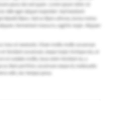
issim purus dui sed quam. Lorem ipsum dolor sit
tor nibh eget aliquet imperdiet. Sed hendrerit
et blandit libero. Sed ac libero ultrices, luctus metus
liquam, fermentum massa in, sagittis turpis. Aliquam
 ac risus at venenatis. Etiam mollis mollis accumsan.
t tincidunt accumsan, neque turpis tristique nisi, at
ci ut sodales mollis, lacus enim tincidunt ex, a
ue ac diam porttitor, accumsan neque id, malesuada
erra velit, nec tempus purus.