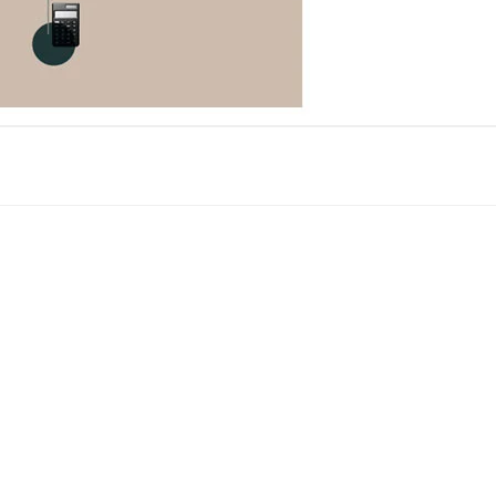
s com planos individuais a partir de 
mensal, destinado para o pequeno empreendedor.
de vida com telemedicina por 
ioSP combinam praticidade, acessibilidade e 
e em um formato ideal para quem busca aprender, se 
ar conhecimentos.