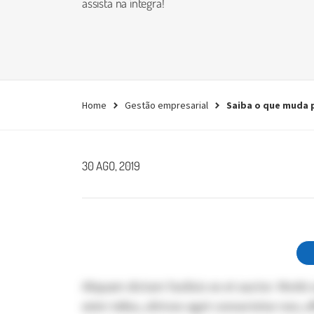
assista na íntegra!
empresa.
Conheça agora
Home
Gestão empresarial
Saiba o que muda 
30 AGO, 2019
Aliquam dictum facilisis ex et auctor. Morbi 
enim tellus, ultrices eget consectetur non, e