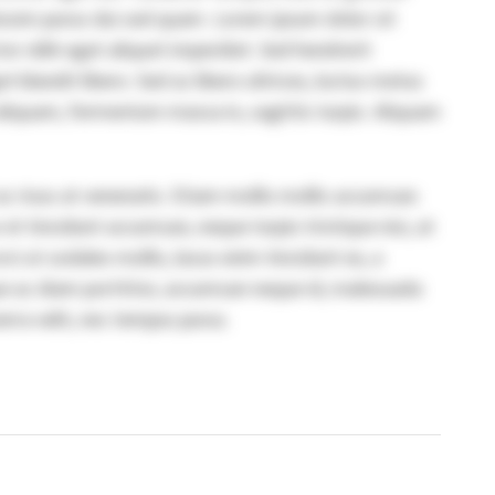
issim purus dui sed quam. Lorem ipsum dolor sit
tor nibh eget aliquet imperdiet. Sed hendrerit
et blandit libero. Sed ac libero ultrices, luctus metus
liquam, fermentum massa in, sagittis turpis. Aliquam
 ac risus at venenatis. Etiam mollis mollis accumsan.
t tincidunt accumsan, neque turpis tristique nisi, at
ci ut sodales mollis, lacus enim tincidunt ex, a
ue ac diam porttitor, accumsan neque id, malesuada
erra velit, nec tempus purus.