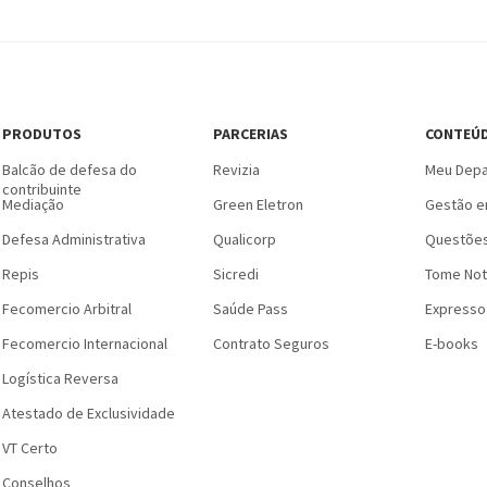
PRODUTOS
PARCERIAS
CONTEÚ
Balcão de defesa do
Revizia
Meu Depa
contribuinte
Mediação
Green Eletron
Gestão e
Defesa Administrativa
Qualicorp
Questões
Repis
Sicredi
Tome Not
Fecomercio Arbitral
Saúde Pass
Expresso
Fecomercio Internacional
Contrato Seguros
E-books
Logística Reversa
Atestado de Exclusividade
VT Certo
Conselhos