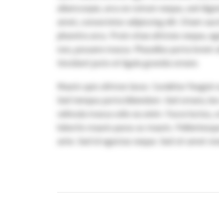
ullamcorper, arcu ex rutrum neque, sed dign
amet, consectetur adipiscing elit. Etiam auc
pharetra arcu. Proin vitae ultricies neque, eg
non, posuere massa. Phasellus porta lorem a
tincidunt justo et ligula gravida ornare.
Mauris quis ultrices lacus. Curabitur feugiat
Sed tempus porta bibendum. Sed ornare, leo e
vehicula massa odio eu enim. Fusce luctus, or
lobortis mauris purus ac mauris. Pellentesq
ante. Sed id egestas neque. Sed sit amet viv