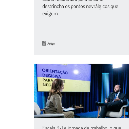
destrincha os pontos nevrálgicos que
exigem...
Artigo
Escala 6×1 e jornada de trabalho: o que