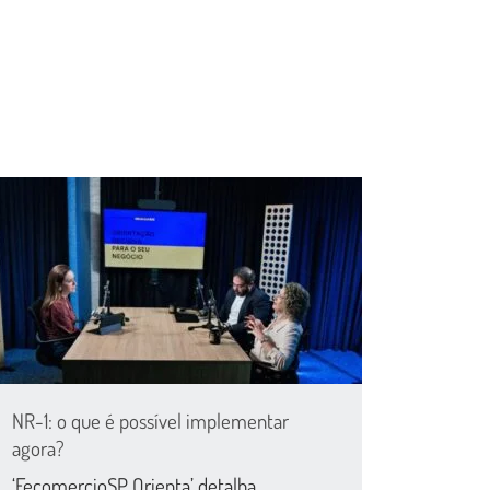
NR-1: o que é possível implementar
agora?
‘FecomercioSP Orienta’ detalha