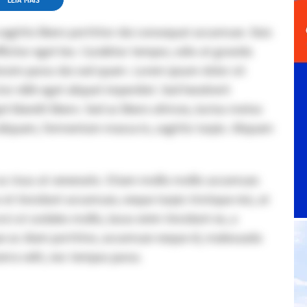
LEIA MAIS
sagittis libero porttitor dui consequat accumsan. Duis
fficitur eget leo. Curabitur tempor, odio at gravida
issim purus dui sed quam. Lorem ipsum dolor sit
tor nibh eget aliquet imperdiet. Sed hendrerit
et blandit libero. Sed ac libero ultrices, luctus metus
liquam, fermentum massa in, sagittis turpis. Aliquam
 ac risus at venenatis. Etiam mollis mollis accumsan.
t tincidunt accumsan, neque turpis tristique nisi, at
ci ut sodales mollis, lacus enim tincidunt ex, a
ue ac diam porttitor, accumsan neque id, malesuada
erra velit, nec tempus purus.