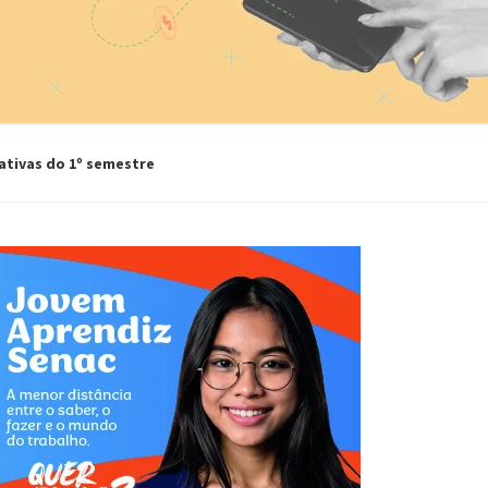
s com planos individuais a partir de 
mensal, destinado para o pequeno empreendedor.
de vida com telemedicina por 
ioSP combinam praticidade, acessibilidade e 
e em um formato ideal para quem busca aprender, se 
ar conhecimentos.
ativas do 1º semestre