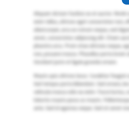
Aliquam dictum facilisis ex et auctor. Morbi 
enim tellus, ultrices eget consectetur non, e
ullamcorper, arcu ex rutrum neque, sed dign
amet, consectetur adipiscing elit. Etiam auc
pharetra arcu. Proin vitae ultricies neque, eg
non, posuere massa. Phasellus porta lorem a
tincidunt justo et ligula gravida ornare.
Mauris quis ultrices lacus. Curabitur feugiat
Sed tempus porta bibendum. Sed ornare, leo e
vehicula massa odio eu enim. Fusce luctus, or
lobortis mauris purus ac mauris. Pellentesq
ante. Sed id egestas neque. Sed sit amet viv