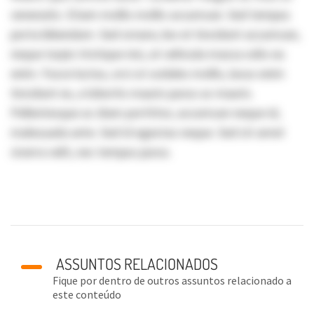
venenatis. Etiam mollis mollis accumsan. Sed tempus
porta bibendum. Sed ornare, leo et tincidunt accumsan,
neque turpis tristique nisi, at vehicula massa odio eu
enim. Fusce luctus, orci ut sodales mollis, lacus enim
tincidunt ex, a lobortis mauris purus ac mauris.
Pellentesque ac diam porttitor, accumsan neque id,
malesuada ante. Sed id egestas neque. Sed sit amet
viverra velit, nec tempus purus.
ASSUNTOS RELACIONADOS
Fique por dentro de outros assuntos relacionado a
este conteúdo