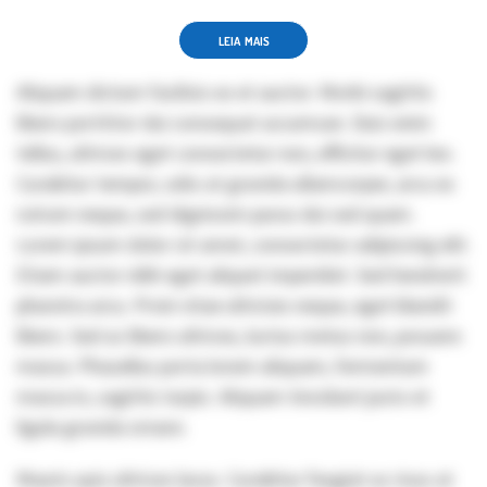
LEIA MAIS
Aliquam dictum facilisis ex et auctor. Morbi sagittis
libero porttitor dui consequat accumsan. Duis enim
tellus, ultrices eget consectetur non, efficitur eget leo.
Curabitur tempor, odio at gravida ullamcorper, arcu ex
rutrum neque, sed dignissim purus dui sed quam.
Lorem ipsum dolor sit amet, consectetur adipiscing elit.
Etiam auctor nibh eget aliquet imperdiet. Sed hendrerit
pharetra arcu. Proin vitae ultricies neque, eget blandit
libero. Sed ac libero ultrices, luctus metus non, posuere
massa. Phasellus porta lorem aliquam, fermentum
massa in, sagittis turpis. Aliquam tincidunt justo et
ligula gravida ornare.
Mauris quis ultrices lacus. Curabitur feugiat ac risus at