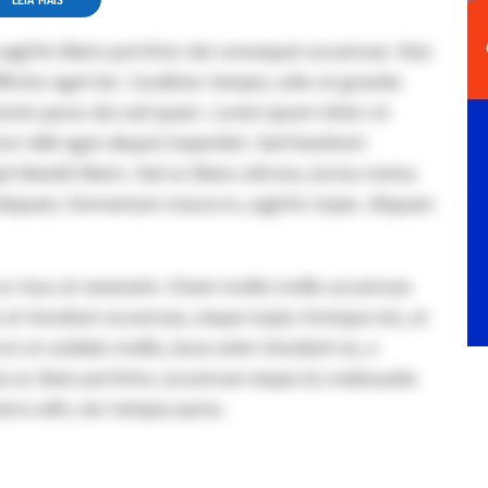
LEIA MAIS
sagittis libero porttitor dui consequat accumsan. Duis
fficitur eget leo. Curabitur tempor, odio at gravida
issim purus dui sed quam. Lorem ipsum dolor sit
tor nibh eget aliquet imperdiet. Sed hendrerit
et blandit libero. Sed ac libero ultrices, luctus metus
liquam, fermentum massa in, sagittis turpis. Aliquam
 ac risus at venenatis. Etiam mollis mollis accumsan.
t tincidunt accumsan, neque turpis tristique nisi, at
ci ut sodales mollis, lacus enim tincidunt ex, a
ue ac diam porttitor, accumsan neque id, malesuada
erra velit, nec tempus purus.