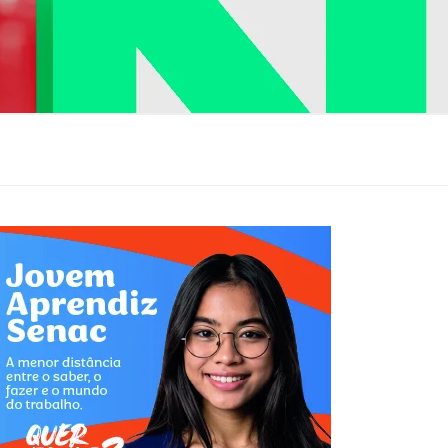
s com planos individuais a partir de 
mensal, destinado para o pequeno empreendedor.
de vida com telemedicina por 
ioSP combinam praticidade, acessibilidade e 
e em um formato ideal para quem busca aprender, se 
ar conhecimentos.