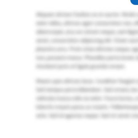
Aliquam dictum facilisis ex et auctor. Morbi 
enim tellus, ultrices eget consectetur non, e
ullamcorper, arcu ex rutrum neque, sed dign
amet, consectetur adipiscing elit. Etiam auc
pharetra arcu. Proin vitae ultricies neque, eg
non, posuere massa. Phasellus porta lorem a
tincidunt justo et ligula gravida ornare.
Mauris quis ultrices lacus. Curabitur feugiat
Sed tempus porta bibendum. Sed ornare, leo e
vehicula massa odio eu enim. Fusce luctus, or
lobortis mauris purus ac mauris. Pellentesq
ante. Sed id egestas neque. Sed sit amet viv