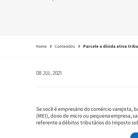
empresa.
Conheça agora
Home
Conteúdos
Parcele a dívida ativa tri
08 JUL, 2021
Se você é empresário do comércio varejista, 
(MEI), dono de micro ou pequena empresa, sa
referente a débitos tributários do Imposto so