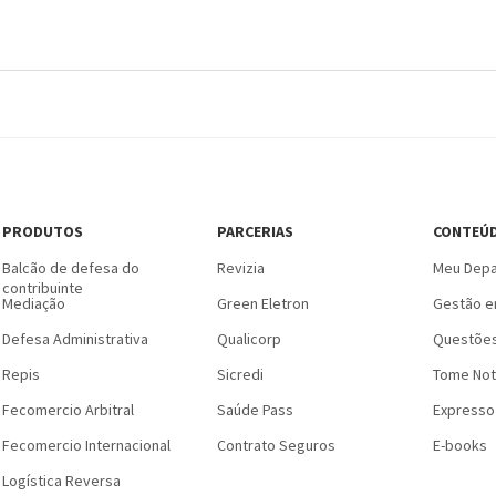
PRODUTOS
PARCERIAS
CONTEÚ
Balcão de defesa do
Revizia
Meu Depa
contribuinte
Mediação
Green Eletron
Gestão e
Defesa Administrativa
Qualicorp
Questões
Repis
Sicredi
Tome Not
Fecomercio Arbitral
Saúde Pass
Expresso
Fecomercio Internacional
Contrato Seguros
E-books
Logística Reversa