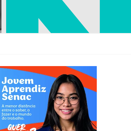
s com planos individuais a partir de 
mensal, destinado para o pequeno empreendedor.
de vida com telemedicina por 
ioSP combinam praticidade, acessibilidade e 
e em um formato ideal para quem busca aprender, se 
ar conhecimentos.