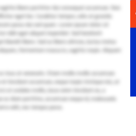
sagittis libero porttitor dui consequat accumsan. Duis
fficitur eget leo. Curabitur tempor, odio at gravida
issim purus dui sed quam. Lorem ipsum dolor sit
tor nibh eget aliquet imperdiet. Sed hendrerit
et blandit libero. Sed ac libero ultrices, luctus metus
liquam, fermentum massa in, sagittis turpis. Aliquam
 ac risus at venenatis. Etiam mollis mollis accumsan.
t tincidunt accumsan, neque turpis tristique nisi, at
ci ut sodales mollis, lacus enim tincidunt ex, a
ue ac diam porttitor, accumsan neque id, malesuada
erra velit, nec tempus purus.