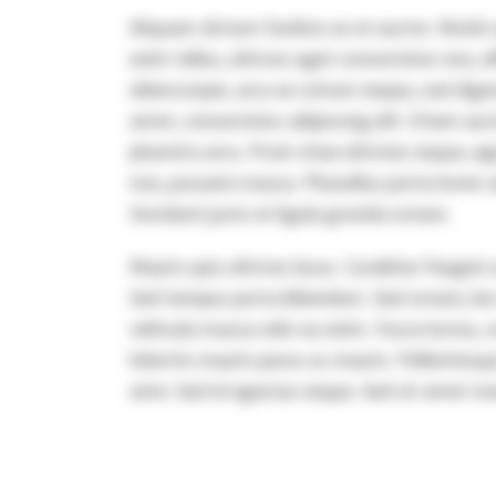
Aliquam dictum facilisis ex et auctor. Morbi 
enim tellus, ultrices eget consectetur non, e
ullamcorper, arcu ex rutrum neque, sed dign
amet, consectetur adipiscing elit. Etiam auc
pharetra arcu. Proin vitae ultricies neque, eg
non, posuere massa. Phasellus porta lorem a
tincidunt justo et ligula gravida ornare.
Mauris quis ultrices lacus. Curabitur feugiat
Sed tempus porta bibendum. Sed ornare, leo e
vehicula massa odio eu enim. Fusce luctus, or
lobortis mauris purus ac mauris. Pellentesq
ante. Sed id egestas neque. Sed sit amet viv