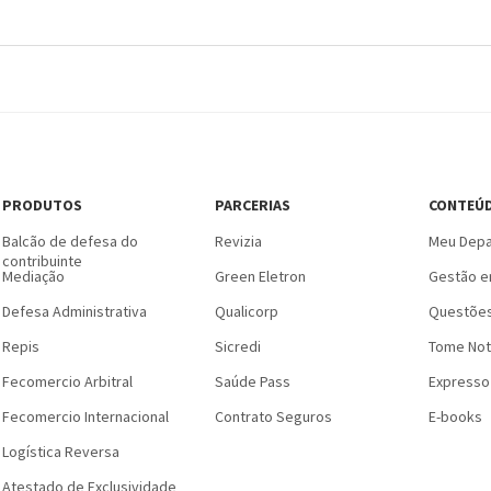
PRODUTOS
PARCERIAS
CONTEÚ
Balcão de defesa do
Revizia
Meu Depa
contribuinte
Mediação
Green Eletron
Gestão e
Defesa Administrativa
Qualicorp
Questões
Repis
Sicredi
Tome Not
Fecomercio Arbitral
Saúde Pass
Expresso
Fecomercio Internacional
Contrato Seguros
E-books
Logística Reversa
Atestado de Exclusividade