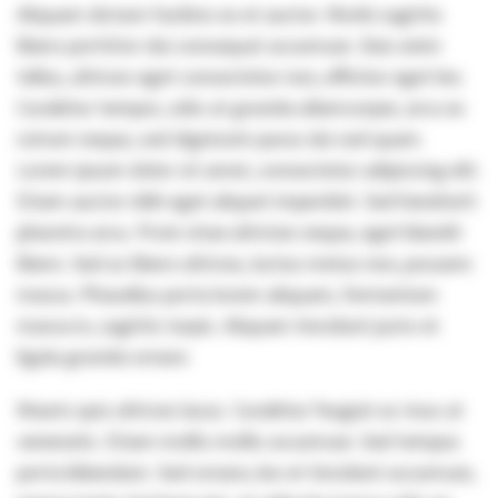
Aliquam dictum facilisis ex et auctor. Morbi sagittis
libero porttitor dui consequat accumsan. Duis enim
tellus, ultrices eget consectetur non, efficitur eget leo.
Curabitur tempor, odio at gravida ullamcorper, arcu ex
rutrum neque, sed dignissim purus dui sed quam.
Lorem ipsum dolor sit amet, consectetur adipiscing elit.
Etiam auctor nibh eget aliquet imperdiet. Sed hendrerit
pharetra arcu. Proin vitae ultricies neque, eget blandit
libero. Sed ac libero ultrices, luctus metus non, posuere
massa. Phasellus porta lorem aliquam, fermentum
massa in, sagittis turpis. Aliquam tincidunt justo et
ligula gravida ornare.
Mauris quis ultrices lacus. Curabitur feugiat ac risus at
venenatis. Etiam mollis mollis accumsan. Sed tempus
porta bibendum. Sed ornare, leo et tincidunt accumsan,