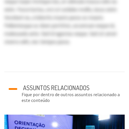
neque turpis tristique nisi, at vehicula massa odio eu
enim. Fusce luctus, orci ut sodales mollis, lacus enim
tincidunt ex, a lobortis mauris purus ac mauris.
Pellentesque ac diam porttitor, accumsan neque id,
malesuada ante. Sed id egestas neque. Sed sit amet
viverra velit, nec tempus purus.
ASSUNTOS RELACIONADOS
Fique por dentro de outros assuntos relacionado a
este conteúdo