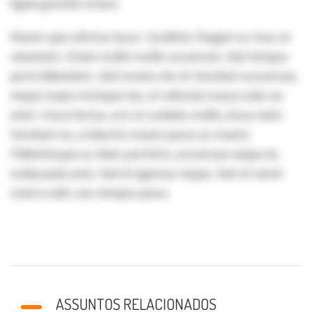
ligula gravida ornare.
Mauris quis ultrices lacus. Curabitur feugiat ac risus at
venenatis. Etiam mollis mollis accumsan. Sed tempus
porta bibendum. Sed ornare, leo et tincidunt accumsan,
neque turpis tristique nisi, at vehicula massa odio eu
enim. Fusce luctus, orci ut sodales mollis, lacus enim
tincidunt ex, a lobortis mauris purus ac mauris.
Pellentesque ac diam porttitor, accumsan neque id,
malesuada ante. Sed id egestas neque. Sed sit amet
viverra velit, nec tempus purus.
ASSUNTOS RELACIONADOS