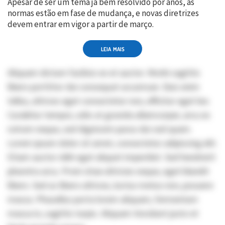
Apesar de ser um tema já bem resolvido por anos, as
normas estão em fase de mudança, e novas diretrizes
devem entrar em vigor a partir de março.
LEIA MAIS
Aliquam dictum facilisis ex et auctor. Morbi sagittis
libero porttitor dui consequat accumsan. Duis enim
tellus, ultrices eget consectetur non, efficitur eget leo.
Curabitur tempor, odio at gravida ullamcorper, arcu ex
rutrum neque, sed dignissim purus dui sed quam.
Lorem ipsum dolor sit amet, consectetur adipiscing elit.
Etiam auctor nibh eget aliquet imperdiet. Sed hendrerit
pharetra arcu. Proin vitae ultricies neque, eget blandit
libero. Sed ac libero ultrices, luctus metus non, posuere
massa. Phasellus porta lorem aliquam, fermentum
massa in, sagittis turpis. Aliquam tincidunt justo et