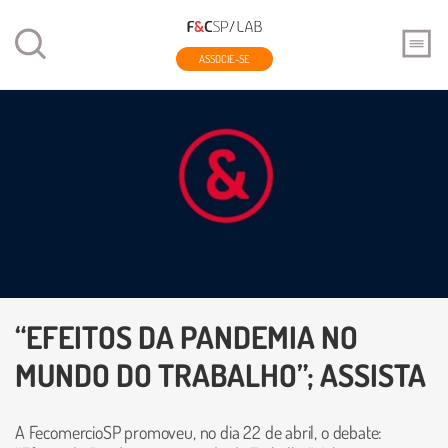
ASSOCIE-SE
“EFEITOS DA PANDEMIA NO
MUNDO DO TRABALHO”; ASSISTA
A FecomercioSP promoveu, no dia 22 de abril, o debate: