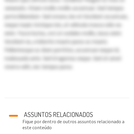
venenatis. Etiam mollis mollis accumsan. Sed tempus
porta bibendum. Sed ornare, leo et tincidunt accumsan,
neque turpis tristique nisi, at vehicula massa odio eu
enim. Fusce luctus, orci ut sodales mollis, lacus enim
tincidunt ex, a lobortis mauris purus ac mauris.
Pellentesque ac diam porttitor, accumsan neque id,
malesuada ante. Sed id egestas neque. Sed sit amet
viverra velit, nec tempus purus.
ASSUNTOS RELACIONADOS
Fique por dentro de outros assuntos relacionado a
este conteúdo