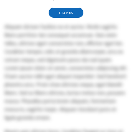
LEIA MAIS
Aliquam dictum facilisis ex et auctor. Morbi sagittis
libero porttitor dui consequat accumsan. Duis enim
tellus, ultrices eget consectetur non, efficitur eget leo.
Curabitur tempor, odio at gravida ullamcorper, arcu ex
rutrum neque, sed dignissim purus dui sed quam.
Lorem ipsum dolor sit amet, consectetur adipiscing elit.
Etiam auctor nibh eget aliquet imperdiet. Sed hendrerit
pharetra arcu. Proin vitae ultricies neque, eget blandit
libero. Sed ac libero ultrices, luctus metus non, posuere
massa. Phasellus porta lorem aliquam, fermentum
massa in, sagittis turpis. Aliquam tincidunt justo et
ligula gravida ornare.
Mauris quis ultrices lacus. Curabitur feugiat ac risus at