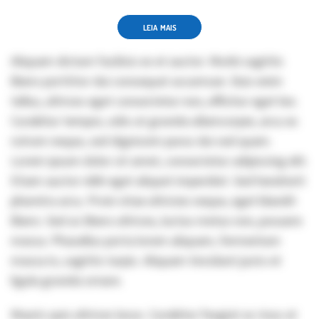
LEIA MAIS
Aliquam dictum facilisis ex et auctor. Morbi sagittis
libero porttitor dui consequat accumsan. Duis enim
tellus, ultrices eget consectetur non, efficitur eget leo.
Curabitur tempor, odio at gravida ullamcorper, arcu ex
rutrum neque, sed dignissim purus dui sed quam.
Lorem ipsum dolor sit amet, consectetur adipiscing elit.
Etiam auctor nibh eget aliquet imperdiet. Sed hendrerit
pharetra arcu. Proin vitae ultricies neque, eget blandit
libero. Sed ac libero ultrices, luctus metus non, posuere
massa. Phasellus porta lorem aliquam, fermentum
massa in, sagittis turpis. Aliquam tincidunt justo et
ligula gravida ornare.
Mauris quis ultrices lacus. Curabitur feugiat ac risus at