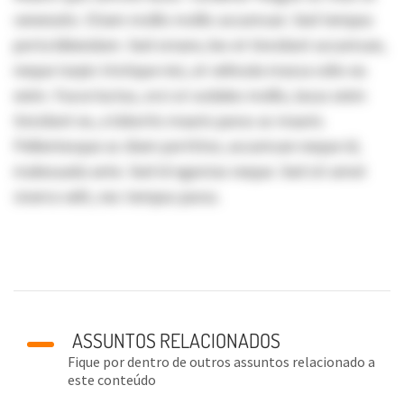
venenatis. Etiam mollis mollis accumsan. Sed tempus
porta bibendum. Sed ornare, leo et tincidunt accumsan,
neque turpis tristique nisi, at vehicula massa odio eu
enim. Fusce luctus, orci ut sodales mollis, lacus enim
tincidunt ex, a lobortis mauris purus ac mauris.
Pellentesque ac diam porttitor, accumsan neque id,
malesuada ante. Sed id egestas neque. Sed sit amet
viverra velit, nec tempus purus.
ASSUNTOS RELACIONADOS
Fique por dentro de outros assuntos relacionado a
este conteúdo