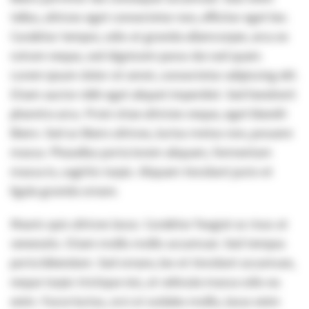
tellus, ultrices eget consectetur non, efficitur eget leo.
Curabitur tempor, odio at gravida ullamcorper, arcu ex
rutrum neque, sed dignissim purus dui sed quam.
Lorem ipsum dolor sit amet, consectetur adipiscing elit.
Etiam auctor nibh eget aliquet imperdiet. Sed hendrerit
pharetra arcu. Proin vitae ultricies neque, eget blandit
libero. Sed ac libero ultrices, luctus metus non, posuere
massa. Phasellus porta lorem aliquam, fermentum
massa in, sagittis turpis. Aliquam tincidunt justo et
ligula gravida ornare.
Mauris quis ultrices lacus. Curabitur feugiat ac risus at
venenatis. Etiam mollis mollis accumsan. Sed tempus
porta bibendum. Sed ornare, leo et tincidunt accumsan,
neque turpis tristique nisi, at vehicula massa odio eu
enim. Fusce luctus, orci ut sodales mollis, lacus enim