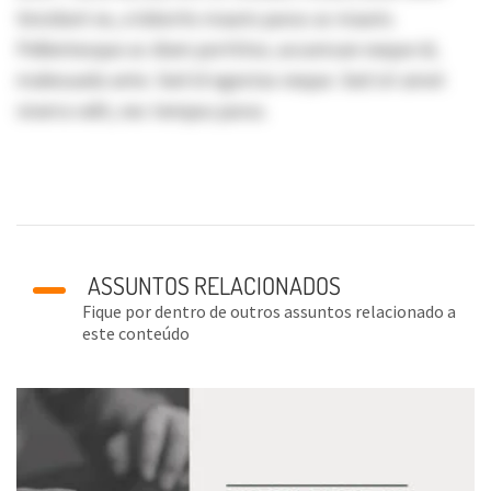
tincidunt ex, a lobortis mauris purus ac mauris.
Pellentesque ac diam porttitor, accumsan neque id,
malesuada ante. Sed id egestas neque. Sed sit amet
viverra velit, nec tempus purus.
ASSUNTOS RELACIONADOS
Fique por dentro de outros assuntos relacionado a
este conteúdo