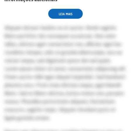
LEIA MAIS
Aliquam dictum facilisis ex et auctor. Morbi sagittis
libero porttitor dui consequat accumsan. Duis enim
tellus, ultrices eget consectetur non, efficitur eget leo.
Curabitur tempor, odio at gravida ullamcorper, arcu ex
rutrum neque, sed dignissim purus dui sed quam.
Lorem ipsum dolor sit amet, consectetur adipiscing elit.
Etiam auctor nibh eget aliquet imperdiet. Sed hendrerit
pharetra arcu. Proin vitae ultricies neque, eget blandit
libero. Sed ac libero ultrices, luctus metus non, posuere
massa. Phasellus porta lorem aliquam, fermentum
massa in, sagittis turpis. Aliquam tincidunt justo et
ligula gravida ornare.