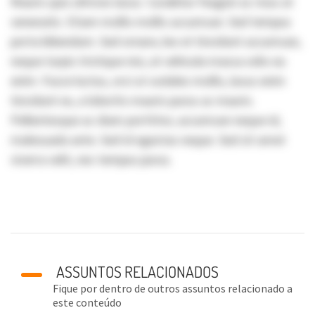
Mauris quis ultrices lacus. Curabitur feugiat ac risus at
venenatis. Etiam mollis mollis accumsan. Sed tempus
porta bibendum. Sed ornare, leo et tincidunt accumsan,
neque turpis tristique nisi, at vehicula massa odio eu
enim. Fusce luctus, orci ut sodales mollis, lacus enim
tincidunt ex, a lobortis mauris purus ac mauris.
Pellentesque ac diam porttitor, accumsan neque id,
malesuada ante. Sed id egestas neque. Sed sit amet
viverra velit, nec tempus purus.
ASSUNTOS RELACIONADOS
Fique por dentro de outros assuntos relacionado a
este conteúdo