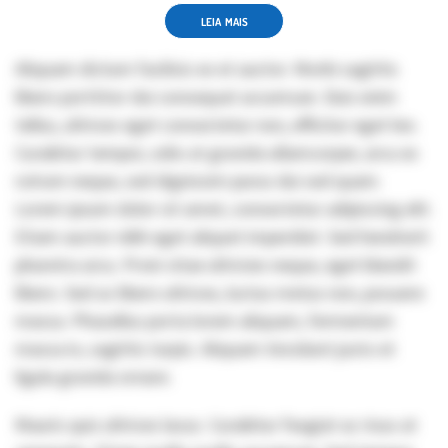
LEIA MAIS
Aliquam dictum facilisis ex et auctor. Morbi sagittis
libero porttitor dui consequat accumsan. Duis enim
tellus, ultrices eget consectetur non, efficitur eget leo.
Curabitur tempor, odio at gravida ullamcorper, arcu ex
rutrum neque, sed dignissim purus dui sed quam.
Lorem ipsum dolor sit amet, consectetur adipiscing elit.
Etiam auctor nibh eget aliquet imperdiet. Sed hendrerit
pharetra arcu. Proin vitae ultricies neque, eget blandit
libero. Sed ac libero ultrices, luctus metus non, posuere
massa. Phasellus porta lorem aliquam, fermentum
massa in, sagittis turpis. Aliquam tincidunt justo et
ligula gravida ornare.
Mauris quis ultrices lacus. Curabitur feugiat ac risus at