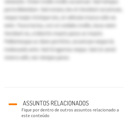
venenatis. Etiam mollis mollis accumsan. Sed tempus
porta bibendum. Sed ornare, leo et tincidunt accumsan,
neque turpis tristique nisi, at vehicula massa odio eu
enim. Fusce luctus, orci ut sodales mollis, lacus enim
tincidunt ex, a lobortis mauris purus ac mauris.
Pellentesque ac diam porttitor, accumsan neque id,
malesuada ante. Sed id egestas neque. Sed sit amet
viverra velit, nec tempus purus.
ASSUNTOS RELACIONADOS
Fique por dentro de outros assuntos relacionado a
este conteúdo