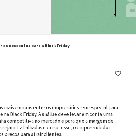
Benefício é cuidar dos seus funcionário
R$ 5
Boletim informativo 
Fecomercio Arbitral
Resolução de conflitos sem processo jurídico.
Contrato Seguros
E-books
Confira os benefícios do nosso seguro 
Os ebooks da Fecomerc
Fecomercio Internacional
videochamada
conteúdo de qualidad
Assessoria completa para expandir negócios no exterior.
atualizar ou aprofund
Logística Reversa
r os descontos para a Black Friday
Conheça o sistema de descarte correto de produtos usados ou 
quebrados.
Atestado de Exclusividade
Saiba mais sobre o documento que atesta exclusividade de 
representação.
as mais comuns entre os empresários, em especial para
na Black Friday. A análise deve levar em conta uma
enha competitiva no mercado e para que a margem de
as sejam trabalhadas com sucesso, o empreendedor
s preços para atrair clientes.