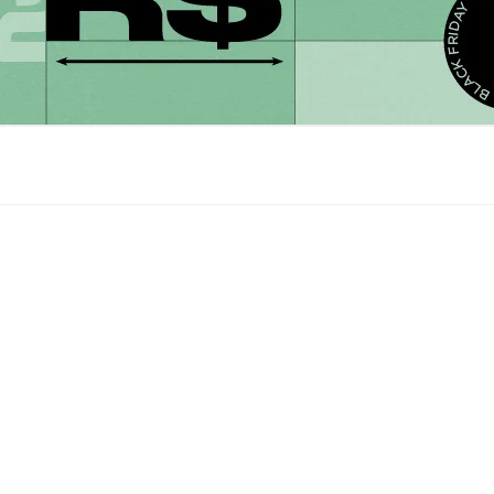
s com planos individuais a partir de 
mensal, destinado para o pequeno empreendedor.
de vida com telemedicina por 
ioSP combinam praticidade, acessibilidade e 
e em um formato ideal para quem busca aprender, se 
ar conhecimentos.