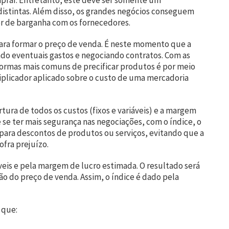
prar. Entretanto, este deve ser somente um
istintas. Além disso, os grandes negócios conseguem
er de barganha com os fornecedores.
ra formar o preço de venda. É neste momento que a
do eventuais gastos e negociando contratos. Com as
formas mais comuns de precificar produtos é por meio
tiplicador aplicado sobre o custo de uma mercadoria
ura de todos os custos (fixos e variáveis) e a margem
e se ter mais segurança nas negociações, com o índice, o
ara descontos de produtos ou serviços, evitando que a
fra prejuízo.
áveis e pela margem de lucro estimada. O resultado será
ão do preço de venda. Assim, o índice é dado pela
 que: