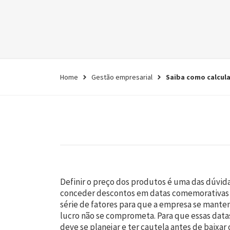
empresa.
Conheça agora
Home
Gestão empresarial
Saiba como calcula
Definir o preço dos produtos é uma das dúvid
conceder descontos em datas comemorativas e 
série de fatores para que a empresa se mant
lucro não se comprometa. Para que essas dat
deve se planejar e ter cautela antes de baixar o