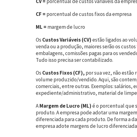
CV =
porcentual de custos variáveis da empre
CF =
porcentual de custos fixos da empresa
ML =
margem de lucro
Os
Custos Variáveis (CV)
estão ligados ao vo
venda ou a produção, maiores serão os custos v
embalagens, comissões pagas para os vendedo
Tudo isso precisa ser contabilizado.
Os
Custos Fixos (CF),
por sua vez, não estão 
volume produzido/vendido. Aqui, são contempl
comerciais, entre outras. Exemplos: salários, e
expediente/administrativo, material de limpez
A
Margem de Lucro (ML)
é o porcentual que s
produto. A empresa pode adotar uma margem 
diferenciada para cada produto. De forma a dar
empresa adote margens de lucro diferenciada