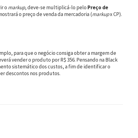
ir o
markup
, deve-se multiplicá-lo pelo
Preço de
mostrará o preço de venda da mercadoria (
markup
x CP).
xemplo, para que o negócio consiga obter a margem de
everá vender o produto por R$ 356. Pensando na Black
nto sistemático dos custos, a fim de identificar o
der descontos nos produtos.