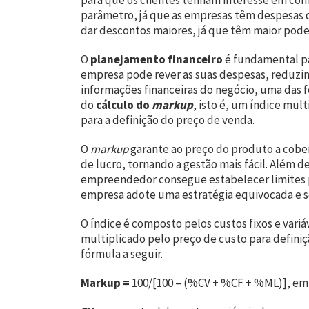
para que os clientes tenham interesse em com
parâmetro, já que as empresas têm despesas d
dar descontos maiores, já que têm maior pod
O
planejamento financeiro
é fundamental pa
empresa pode rever as suas despesas, reduzin
informações financeiras do negócio, uma das 
do
cálculo do
markup
, isto é, um índice mul
para a definição do preço de venda.
O
markup
garante ao preço do produto a cobert
de lucro, tornando a gestão mais fácil. Além d
empreendedor consegue estabelecer limites p
empresa adote uma estratégia equivocada e so
O índice é composto pelos custos fixos e vari
multiplicado pelo preço de custo para definiç
fórmula a seguir.
Markup =
100/[100 – (%CV + %CF + %ML)], em