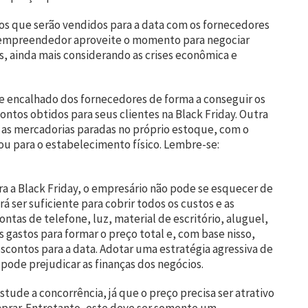
s que serão vendidos para a data com os fornecedores
o empreendedor aproveite o momento para negociar
, ainda mais considerando as crises econômica e
e encalhado dos fornecedores de forma a conseguir os
ontos obtidos para seus clientes na Black Friday. Outra
 as mercadorias paradas no próprio estoque, com o
 ou para o estabelecimento físico. Lembre-se:
a a Black Friday, o empresário não pode se esquecer de
á ser suficiente para cobrir todos os custos e as
ntas de telefone, luz, material de escritório, aluguel,
os gastos para formar o preço total e, com base nisso,
scontos para a data. Adotar uma estratégia agressiva de
pode prejudicar as finanças dos negócios.
de a concorrência, já que o preço precisa ser atrativo