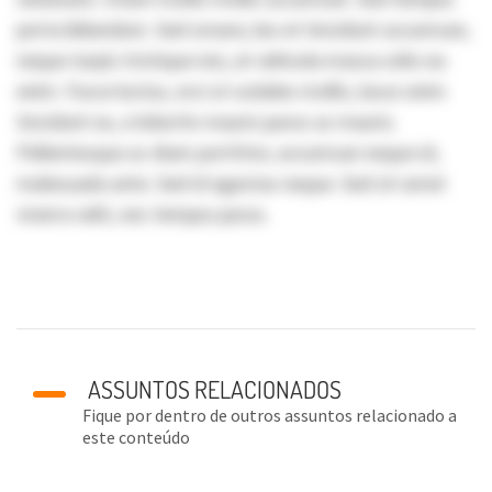
porta bibendum. Sed ornare, leo et tincidunt accumsan,
neque turpis tristique nisi, at vehicula massa odio eu
enim. Fusce luctus, orci ut sodales mollis, lacus enim
tincidunt ex, a lobortis mauris purus ac mauris.
Pellentesque ac diam porttitor, accumsan neque id,
malesuada ante. Sed id egestas neque. Sed sit amet
viverra velit, nec tempus purus.
ASSUNTOS RELACIONADOS
Fique por dentro de outros assuntos relacionado a
este conteúdo