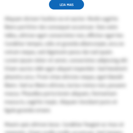
LEIA MAIS
Aliquam dictum facilisis ex et auctor. Morbi sagittis
libero porttitor dui consequat accumsan. Duis enim
tellus, ultrices eget consectetur non, efficitur eget leo.
Curabitur tempor, odio at gravida ullamcorper, arcu ex
rutrum neque, sed dignissim purus dui sed quam.
Lorem ipsum dolor sit amet, consectetur adipiscing elit.
Etiam auctor nibh eget aliquet imperdiet. Sed hendrerit
pharetra arcu. Proin vitae ultricies neque, eget blandit
libero. Sed ac libero ultrices, luctus metus non, posuere
massa. Phasellus porta lorem aliquam, fermentum
massa in, sagittis turpis. Aliquam tincidunt justo et
ligula gravida ornare.
Mauris quis ultrices lacus. Curabitur feugiat ac risus at
venenatis. Etiam mollis mollis accumsan. Sed tempus