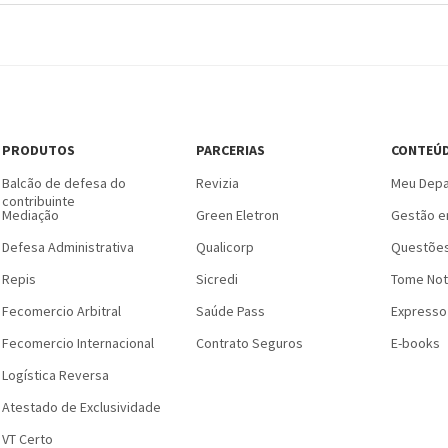
PRODUTOS
PARCERIAS
CONTEÚ
Balcão de defesa do
Revizia
Meu Depa
contribuinte
Mediação
Green Eletron
Gestão e
Defesa Administrativa
Qualicorp
Questões
Repis
Sicredi
Tome Not
Fecomercio Arbitral
Saúde Pass
Expresso
Fecomercio Internacional
Contrato Seguros
E-books
Logística Reversa
Atestado de Exclusividade
VT Certo