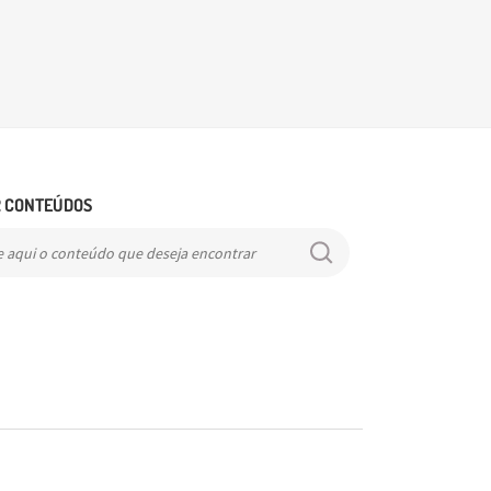
s com planos individuais a partir de 
mensal, destinado para o pequeno empreendedor.
de vida com telemedicina por 
ioSP combinam praticidade, acessibilidade e 
e em um formato ideal para quem busca aprender, se 
ar conhecimentos.
 CONTEÚDOS