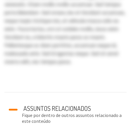
venenatis. Etiam mollis mollis accumsan. Sed tempus
porta bibendum. Sed ornare, leo et tincidunt accumsan,
neque turpis tristique nisi, at vehicula massa odio eu
enim. Fusce luctus, orci ut sodales mollis, lacus enim
tincidunt ex, a lobortis mauris purus ac mauris.
Pellentesque ac diam porttitor, accumsan neque id,
malesuada ante. Sed id egestas neque. Sed sit amet
viverra velit, nec tempus purus.
ASSUNTOS RELACIONADOS
Fique por dentro de outros assuntos relacionado a
este conteúdo