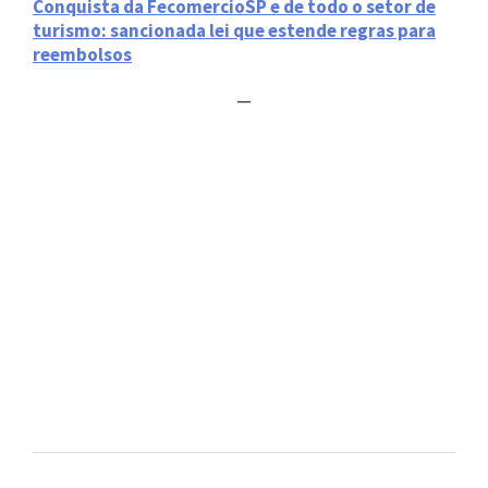
Conquista da FecomercioSP e de todo o setor de
turismo: sancionada lei que estende regras para
reembolsos
—