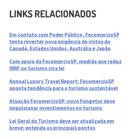
LINKS RELACIONADOS
Em contato com Poder Público, FecomercioSP
tenta reverter nova exigência de vistos do
Canadá, Estados Unidos, Austrália e Japão
Com apoio da FecomercioSP, medida que reduz
IRRF no turismo vira lei
Annual Luxury Travel Report: FecomercioSP
aponta tendência para o turismo sustentável
Atuação FecomercioSP: novo Fungetur deve
impulsionar investimentos no turismo
Lei Geral do Turismo deve ser atualizada em
breve; entenda os principais pontos