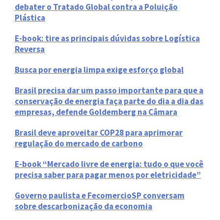
debater o Tratado Global contra a Poluição
Plástica
E-book: tire as principais dúvidas sobre Logística
Reversa
Busca por energia limpa exige esforço global
Brasil precisa dar um passo importante para que a
conservação de energia faça parte do dia a dia das
empresas, defende Goldemberg na Câmara
Brasil deve aproveitar COP28 para aprimorar
regulação do mercado de carbono
E-book “Mercado livre de energia: tudo o que você
precisa saber para pagar menos por eletricidade”
Governo paulista e FecomercioSP conversam
sobre descarbonização da economia