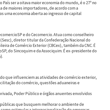
 o País ser a oitava maior economia do mundo, é o 27º no
sta de maiores importadores, de acordo com a
s uma economia aberta ao ingresso de capital
ecomercioSP e do Cecomercio. Atua como conselheiro
 (Sesc), diretor titular da Confederação Nacional do
leira de Comércio Exterior (CBCex), também da CNC. É
oSP, do Sincoquim e da Associquim. É ex-presidente do
).
do que influenciem as atividades de comércio exterior,
cilitação do comércio, questões aduaneiras e
 privada, Poder Público e órgãos anuentes envolvidos
as públicas que busquem melhorar o ambiente de
como estimular a internacionalização de empresas.