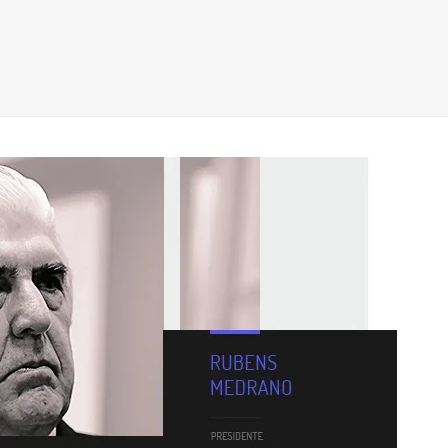
Benefício é cuidar dos seus funcionário
R$ 5
Boletim informativo 
Fecomercio Arbitral
Resolução de conflitos sem processo jurídico.
Contrato Seguros
E-books
Confira os benefícios do nosso seguro 
Os ebooks da Fecomerc
Fecomercio Internacional
videochamada
conteúdo de qualidad
Assessoria completa para expandir negócios no exterior.
atualizar ou aprofund
Logística Reversa
Conheça o sistema de descarte correto de produtos usados ou 
quebrados.
Atestado de Exclusividade
Saiba mais sobre o documento que atesta exclusividade de 
representação.