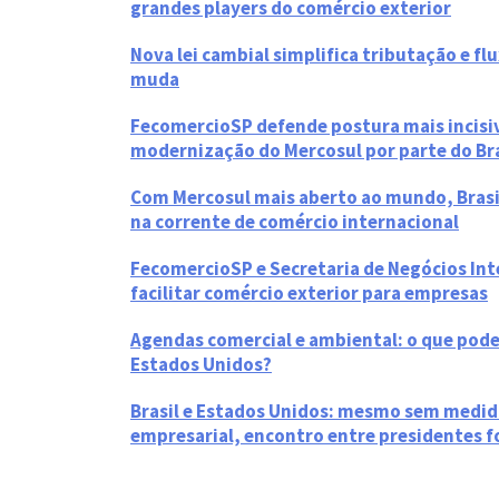
grandes players do comércio exterior
Nova lei cambial simplifica tributação e f
muda
FecomercioSP defende postura mais incisiv
modernização do Mercosul por parte do Bra
Com Mercosul mais aberto ao mundo, Brasi
na corrente de comércio internacional
FecomercioSP e Secretaria de Negócios In
facilitar comércio exterior para empresas
Agendas comercial e ambiental: o que pode 
Estados Unidos?
Brasil e Estados Unidos: mesmo sem medid
empresarial, encontro entre presidentes fo