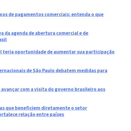
luxos de pagamentos comerciais; entenda o que
a da agenda de abertura comercial e de
sil
l teria oportunidade de aumentar sua participação
ternacionais de São Paulo debatem medidas para
avançar com a visita do governo brasileiro aos
as que beneficiem diretamente o setor
rtalece relação entre países