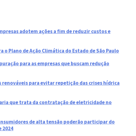
resas adotem ações a fim de reduzir custos e
 o Plano de Ação Climática do Estado de São Paulo
apuração para as empresas que buscam redução
 renováveis para evitar repetição das crises hídrica
ria que trata da contratação de eletricidade no
nsumidores de alta tensão poderão participar do
e 2024