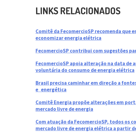
LINKS RELACIONADOS
Comitê da FecomercioSP recomenda que emp
economizar energia elétrica
FecomercioSP contribui com sugestões para
FecomercioSP apoia alteração na data de 
voluntária do consumo de energia elétrica
Brasil precisa caminhar em direção a fontes
e energética
Comitê Energia propõe alterações em porta
mercado livre de energia
Com atuação da FecomercioSP, todos os co
mercado livre de energia elétrica a partir d