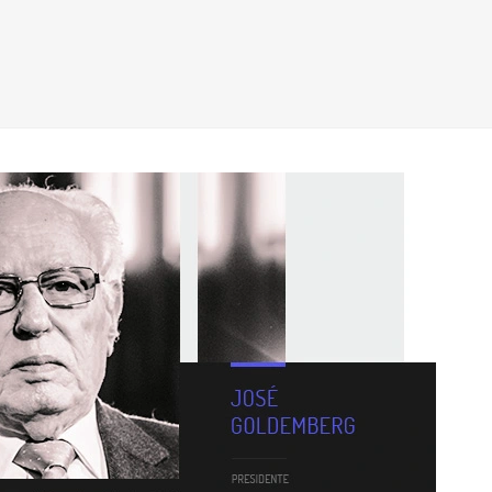
Benefício é cuidar dos seus funcionário
R$ 5
Boletim informativo 
Fecomercio Arbitral
Resolução de conflitos sem processo jurídico.
Contrato Seguros
E-books
Confira os benefícios do nosso seguro 
Os ebooks da Fecomerc
Fecomercio Internacional
videochamada
conteúdo de qualidad
Assessoria completa para expandir negócios no exterior.
atualizar ou aprofund
Logística Reversa
Conheça o sistema de descarte correto de produtos usados ou 
quebrados.
Atestado de Exclusividade
Saiba mais sobre o documento que atesta exclusividade de 
representação.