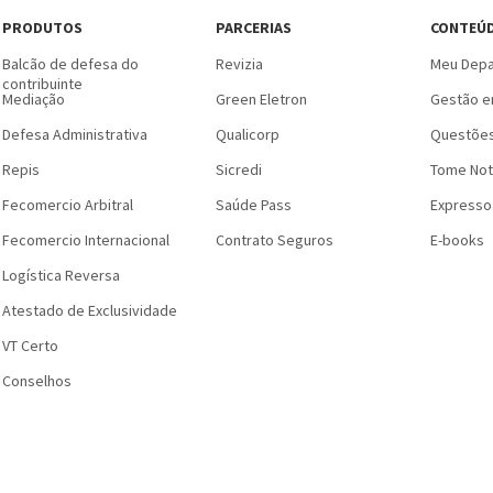
PRODUTOS
PARCERIAS
CONTEÚ
Balcão de defesa do
Revizia
Meu Depa
contribuinte
Mediação
Green Eletron
Gestão e
Defesa Administrativa
Qualicorp
Questões
Repis
Sicredi
Tome Not
Fecomercio Arbitral
Saúde Pass
Expresso
Fecomercio Internacional
Contrato Seguros
E-books
Logística Reversa
Atestado de Exclusividade
VT Certo
Conselhos